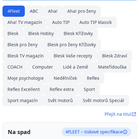
4Fleet
ABC
Aha!
Aha! pro ženy
Aha! TV magazín
Auto TIP
Auto TIP klassik
Blesk
Blesk Hobby
Blesk Křížovky
Blesk pro ženy
Blesk pro ženy Křížovky
Blesk TV magazín
Blesk Vaše recepty
Blesk Zdraví
COACH
Computer
Lidé a Země
Mateřídouška
Moje psychologie
Nedělníček
Reflex
Reflex Excellent
Reflex extra
Sport
Sport magazín
Svět motorů
Svět motorů Speciál
Přejít na titul
Na spad
4FLEET – tiskové specifikace