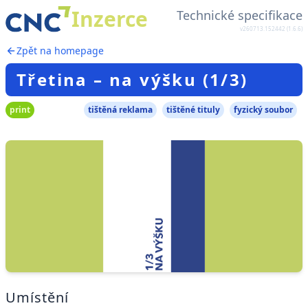
Inzerce
Technické specifikace
v260713.152442 (1.6.6)
Zpět na homepage
Třetina – na výšku (1/3)
print
tištěná reklama
tištěné tituly
fyzický soubor
Umístění