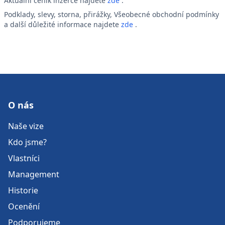
Aktuální ceník inzerce najdete
zde
.
Podklady, slevy, storna, přirážky, Všeobecné obchodní podmínky
a další důležité informace najdete
zde
.
O nás
Naše vize
Kdo jsme?
Vlastníci
Management
Historie
Ocenění
Podporujeme