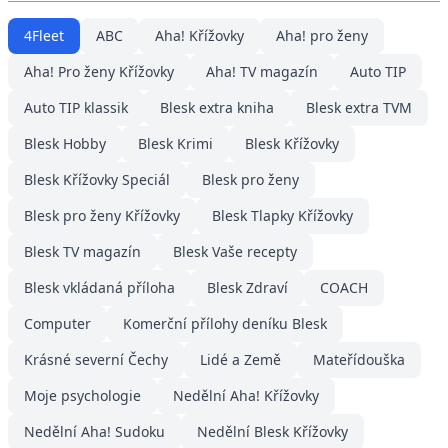
4Fleet
ABC
Aha! Křížovky
Aha! pro ženy
Aha! Pro ženy Křížovky
Aha! TV magazín
Auto TIP
Auto TIP klassik
Blesk extra kniha
Blesk extra TVM
Blesk Hobby
Blesk Krimi
Blesk Křížovky
Blesk Křížovky Speciál
Blesk pro ženy
Blesk pro ženy Křížovky
Blesk Tlapky Křížovky
Blesk TV magazín
Blesk Vaše recepty
Blesk vkládaná příloha
Blesk Zdraví
COACH
Computer
Komerční přílohy deníku Blesk
Krásné severní Čechy
Lidé a Země
Mateřídouška
Moje psychologie
Nedělní Aha! Křížovky
Nedělní Aha! Sudoku
Nedělní Blesk Křížovky