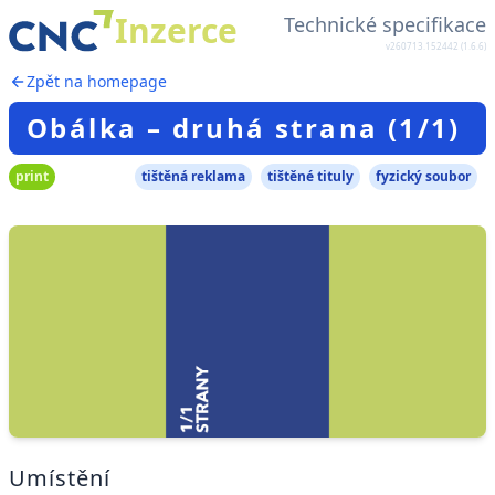
Inzerce
Technické specifikace
v260713.152442 (1.6.6)
Zpět na homepage
Obálka – druhá strana (1/1)
print
tištěná reklama
tištěné tituly
fyzický soubor
Umístění