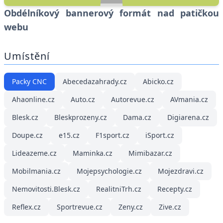
Obdélníkový bannerový formát nad patičkou
webu
Umístění
Packy CNC
Abecedazahrady.cz
Abicko.cz
Ahaonline.cz
Auto.cz
Autorevue.cz
AVmania.cz
Blesk.cz
Bleskprozeny.cz
Dama.cz
Digiarena.cz
Doupe.cz
e15.cz
F1sport.cz
iSport.cz
Lideazeme.cz
Maminka.cz
Mimibazar.cz
Mobilmania.cz
Mojepsychologie.cz
Mojezdravi.cz
Nemovitosti.Blesk.cz
RealitniTrh.cz
Recepty.cz
Reflex.cz
Sportrevue.cz
Zeny.cz
Zive.cz