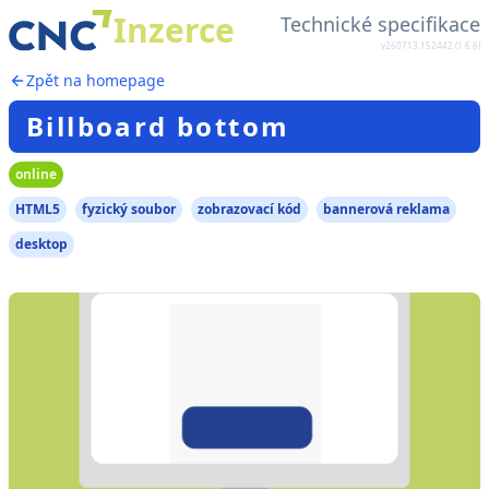
Inzerce
Technické specifikace
v260713.152442 (1.6.6)
Zpět na homepage
Billboard bottom
online
HTML5
fyzický soubor
zobrazovací kód
bannerová reklama
desktop