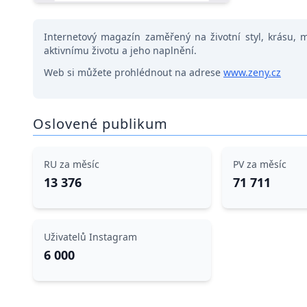
Internetový magazín zaměřený na životní styl, krásu, mód
aktivnímu životu a jeho naplnění.
Web si můžete prohlédnout na adrese
www.zeny.cz
Oslovené publikum
RU za měsíc
PV za měsíc
13 376
71 711
Uživatelů Instagram
6 000