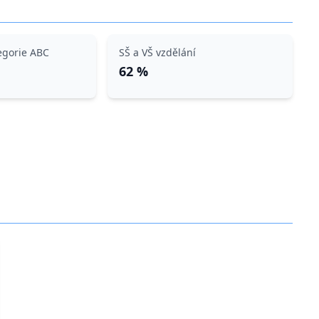
egorie ABC
SŠ a VŠ vzdělání
62 %