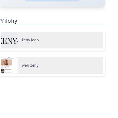
Přílohy
ženy logo
web zeny