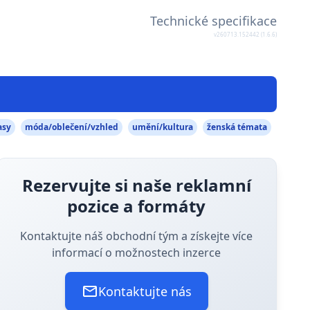
Technické specifikace
v260713.152442 (1.6.6)
asy
móda/oblečení/vzhled
umění/kultura
ženská témata
Rezervujte si naše reklamní
pozice a formáty
Kontaktujte náš obchodní tým a získejte více
informací o možnostech inzerce
Kontaktujte nás