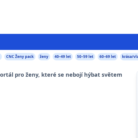
CNC Ženy pack
ženy
40–49 let
50–59 let
60–69 let
krása/vl
portál pro ženy, které se nebojí hýbat světem