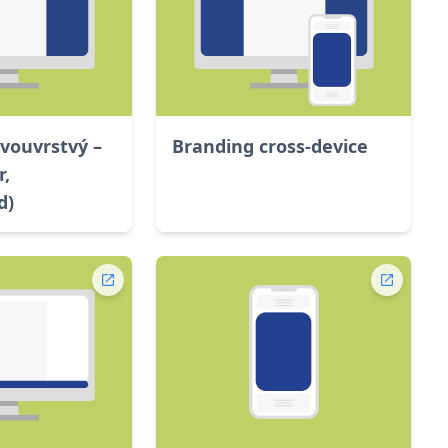
vouvrstvý –
Branding cross-device
r,
d)