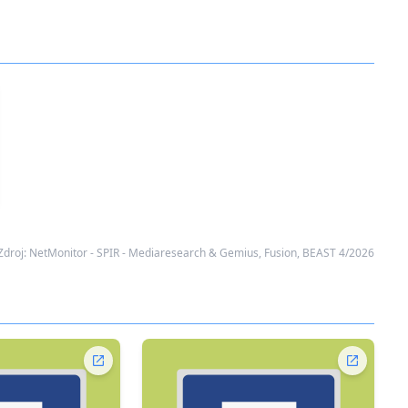
Zdroj: NetMonitor - SPIR - Mediaresearch & Gemius, Fusion, BEAST 4/2026