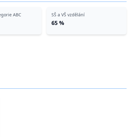
egorie ABC
SŠ a VŠ vzdělání
65 %