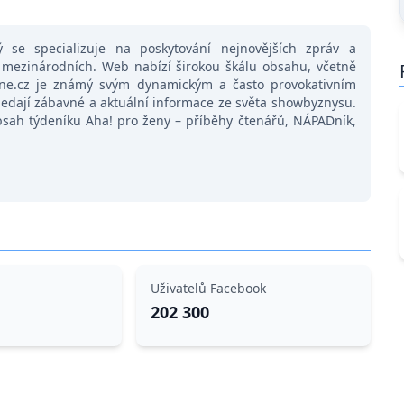
ý se specializuje na poskytování nejnovějších zpráv a
ak mezinárodních. Web nabízí širokou škálu obsahu, včetně
nline.cz je známý svým dynamickým a často provokativním
hledají zábavné a aktuální informace ze světa showbyznysu.
 obsah týdeníku Aha! pro ženy – příběhy čtenářů, NÁPADník,
Uživatelů Facebook
202 300