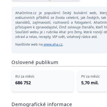
AhaOnline.cz je populární český bulvární web, kter
exkluzivních příběhů ze života celebrit, jak českých, t
skandálů, zajímavostí, rozhovorů a fotogalerií. AhaO
přístupem k zpravodajství, čímž oslovuje čtenáře, kteří 
Součástí webu je i rubrika Aha! pro ženy, která rozvíjí
zdraví a relax, recepty, VIP svět, vztahový rádce atd.
Navštivte web na
www.aha.cz
.
Oslovené publikum
RU za měsíc
PV za měsíc
686 752
5,70 mil.
Demografické informace