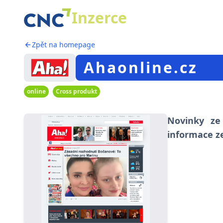
Inzerce
Zpět na homepage
Ahaonline.cz
online
Cross produkt
Novinky ze
informace z