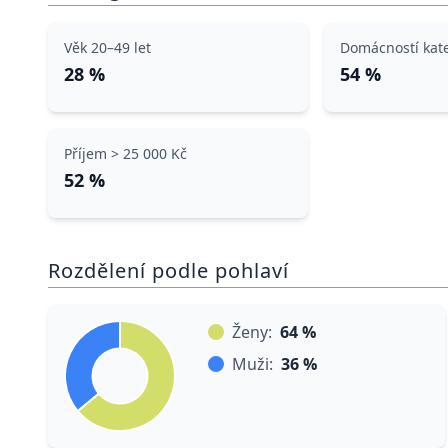
Věk 20–49 let
Domácností kat
28 %
54 %
Příjem > 25 000 Kč
52 %
Rozdělení podle pohlaví
Ženy:
64 %
Muži:
36 %