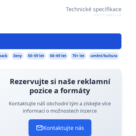
Technické specifikace
v260713.152442 (1.6.6)
pack
ženy
50–59 let
60–69 let
70+ let
umění/kultura
Rezervujte si naše reklamní
pozice a formáty
Kontaktujte náš obchodní tým a získejte více
informací o možnostech inzerce
Kontaktujte nás