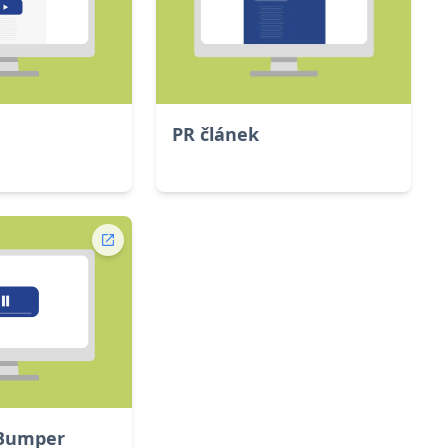
PR článek
 Bumper