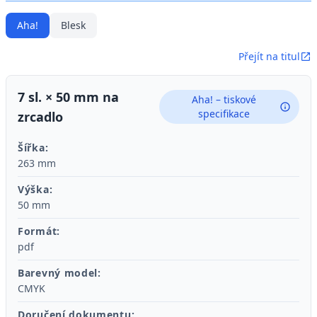
Aha!
Blesk
Přejít na titul
7 sl. × 50 mm na
Aha! – tiskové
specifikace
zrcadlo
Šířka:
263 mm
Výška:
50 mm
Formát:
pdf
Barevný model:
CMYK
Doručení dokumentu: