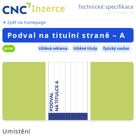
Inzerce
Technické specifikace
v260713.152442 (1.6.6)
Zpět na homepage
Podval na titulní straně – A
print
tištěná reklama
tištěné tituly
fyzický soubor
Umístění