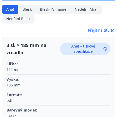
Aha!
Blesk
Blesk TV mánie
Nedělní Aha!
Nedělní Blesk
Přejít na titul
3 sl. × 185 mm na
Aha! – tiskové
specifikace
zrcadlo
Šířka:
111 mm
Výška:
185 mm
Formát:
pdf
Barevný model:
CMYK