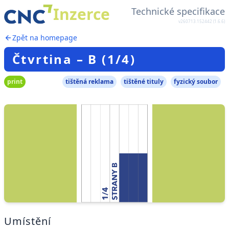
Inzerce
Technické specifikace
v260713.152442 (1.6.6)
Zpět na homepage
Čtvrtina – B (1/4)
print
tištěná reklama
tištěné tituly
fyzický soubor
Umístění